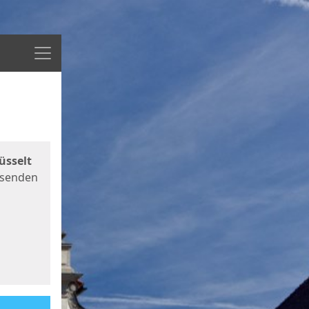
Menü
üsselt
 senden