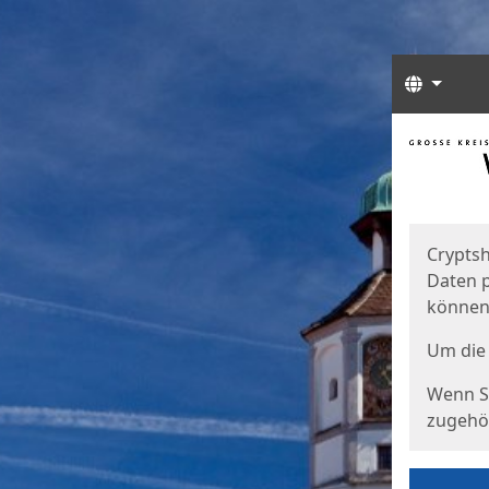
Sprach
Start
Starts
Cryptsh
Daten p
können
Um die 
Wenn Si
zugehör