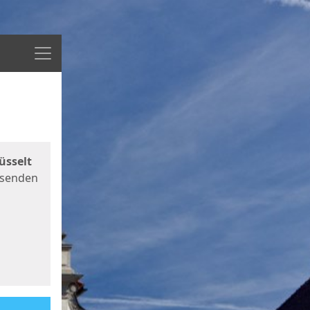
Menü
üsselt
 senden