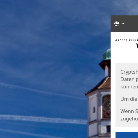
Sprach
Start
Starts
Cryptsh
Daten p
können
Um die 
Wenn Si
zugehör