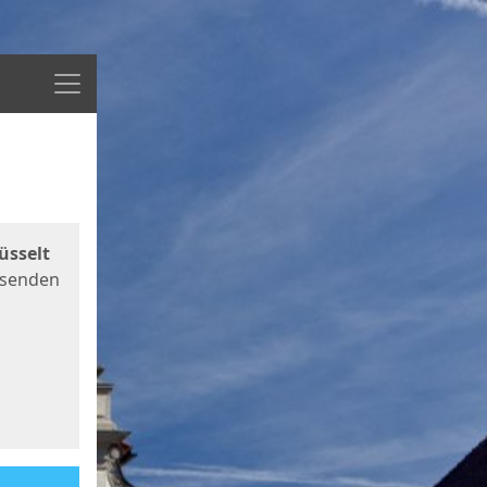
Menü
üsselt
 senden