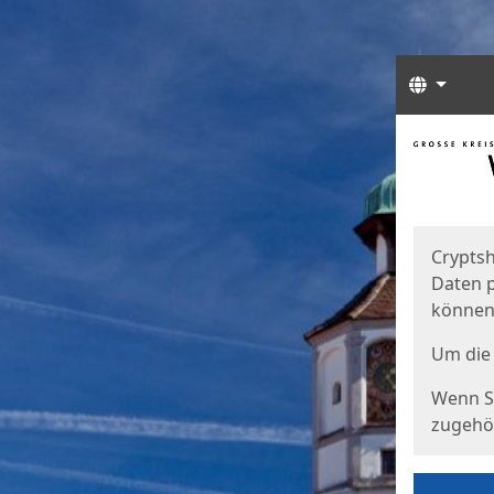
Sprach
Start
Starts
Cryptsh
Daten p
können
Um die 
Wenn Si
zugehör