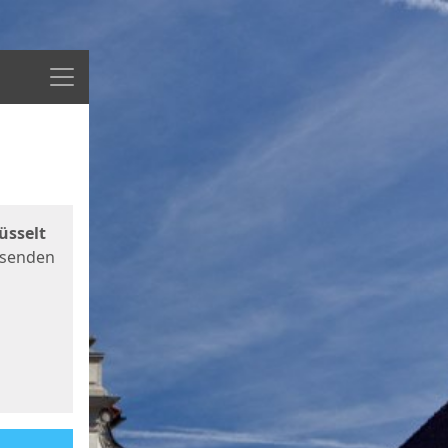
Menü
üsselt
 senden