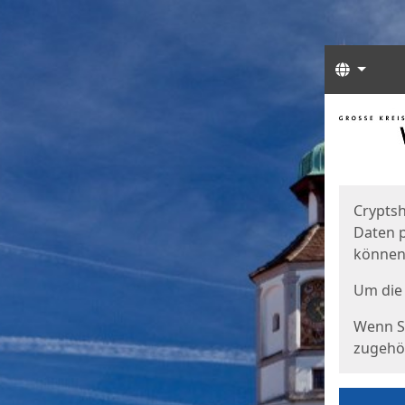
Sprach
Start
Starts
Cryptsh
Daten p
können
Um die 
Wenn Si
zugehör