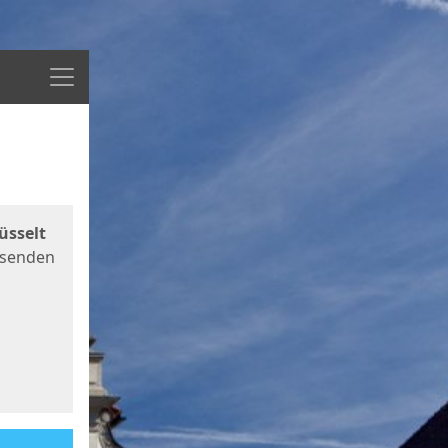
Menü
üsselt
 senden