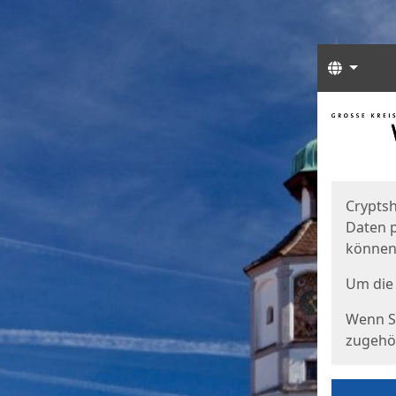
Sprach
Start
Starts
Cryptsh
Daten p
können
Um die 
Wenn Si
zugehör