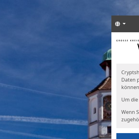
Sprach
Start
Starts
Cryptsh
Daten p
können
Um die 
Wenn Si
zugehör