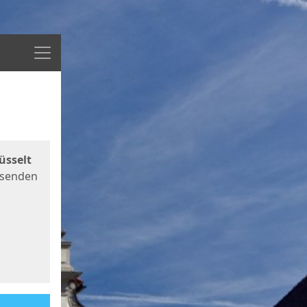
Menü
üsselt
 senden