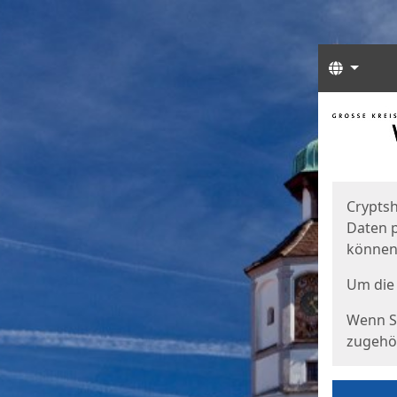
Sprach
Start
Starts
Cryptsh
Daten p
können
Um die 
Wenn Si
zugehör