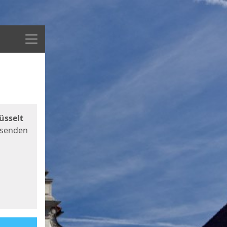
Menü
üsselt
 senden