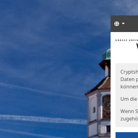
Sprach
Start
Starts
Cryptsh
Daten p
können
Um die 
Wenn Si
zugehör