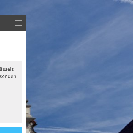
Menü
üsselt
 senden