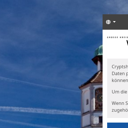
Sprach
Start
Starts
Cryptsh
Daten p
können
Um die 
Wenn Si
zugehör