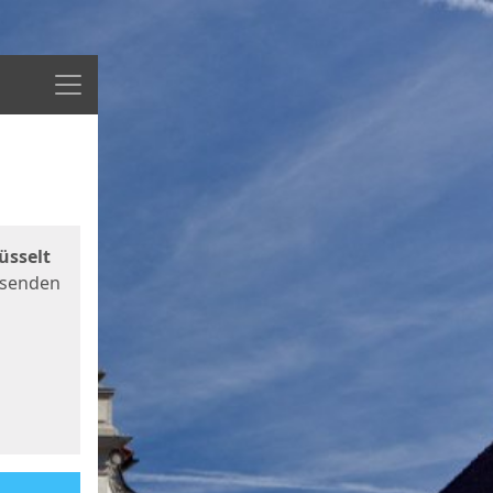
Menü
üsselt
 senden