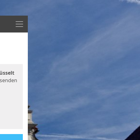
Menü
üsselt
 senden