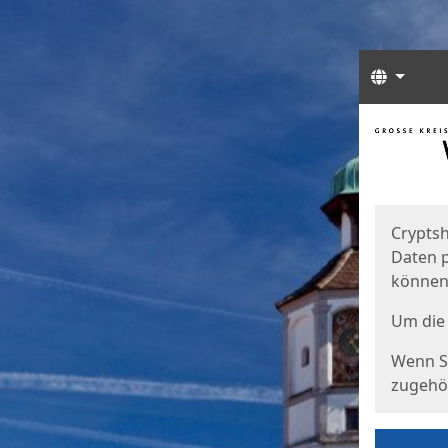
Sprach
Start
Starts
Cryptsh
Daten p
können
Um die 
Wenn Si
zugehör