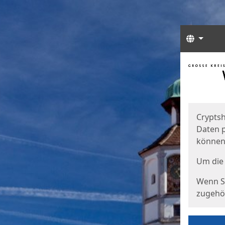
Sprach
Start
Starts
Cryptsh
Daten p
können
Um die 
Wenn Si
zugehör