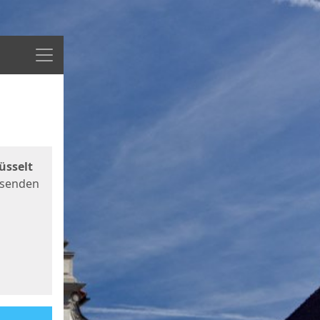
Menü
üsselt
 senden