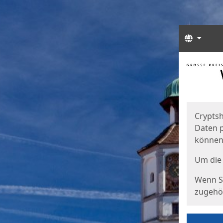
Sprach
Start
Starts
Cryptsh
Daten p
können
Um die 
Wenn Si
zugehör