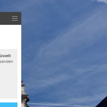
Menü
üsselt
 senden