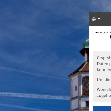
Sprach
Start
Starts
Cryptsh
Daten p
können
Um die 
Wenn Si
zugehör