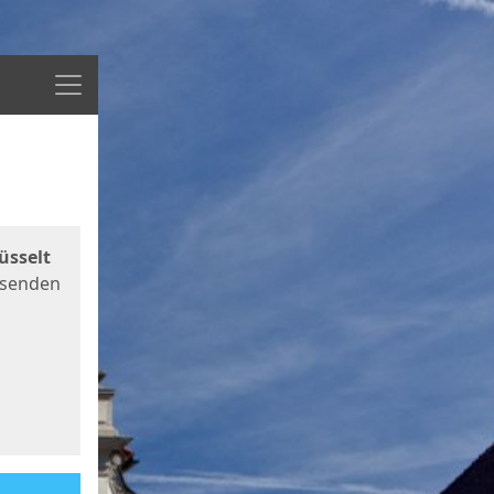
Menü
üsselt
 senden