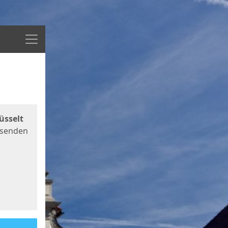
Menü
üsselt
 senden