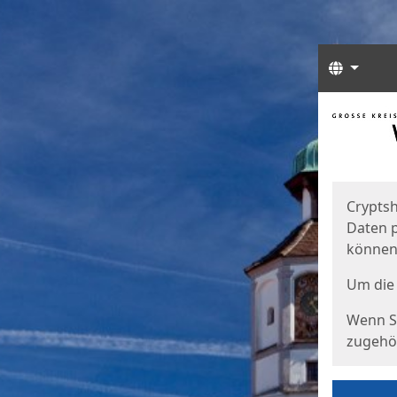
Sprach
Start
Starts
Cryptsh
Daten p
können
Um die 
Wenn Si
zugehör