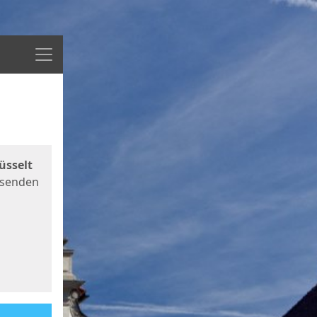
Menü
üsselt
 senden