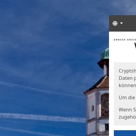
Sprach
Start
Starts
Cryptsh
Daten p
können
Um die 
Wenn Si
zugehör