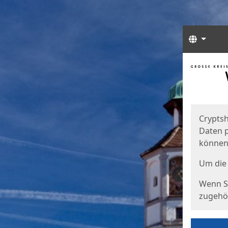
Sprach
Start
Starts
Cryptsh
Daten p
können
Um die 
Wenn Si
zugehör