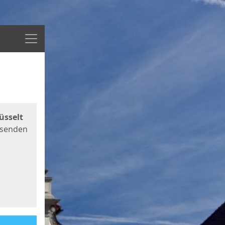
Menü
üsselt
 senden