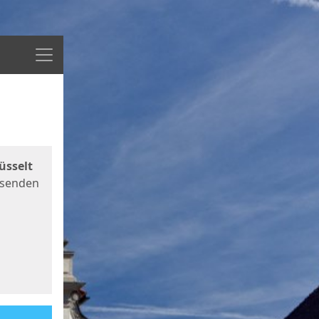
Menü
üsselt
 senden