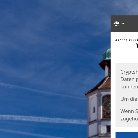
Sprach
Start
Starts
Cryptsh
Daten p
können
Um die 
Wenn Si
zugehör