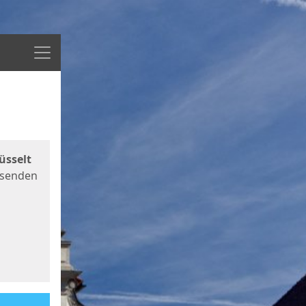
Menü
üsselt
 senden