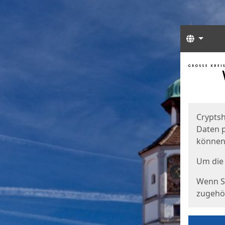
Sprach
Start
Starts
Cryptsh
Daten p
können
Um die 
Wenn Si
zugehör