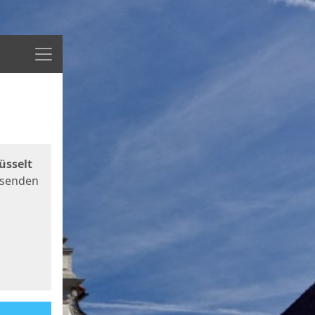
Menü
üsselt
 senden