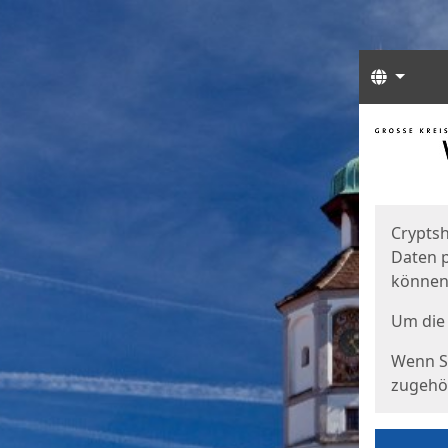
Sprach
Start
Starts
Cryptsh
Daten p
können
Um die 
Wenn Si
zugehör