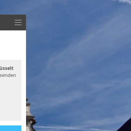
Menü
üsselt
 senden