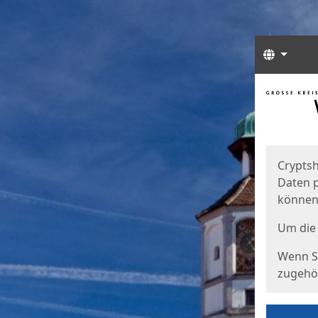
Sprach
Start
Starts
Cryptsh
Daten p
können
Um die 
Wenn Si
zugehör