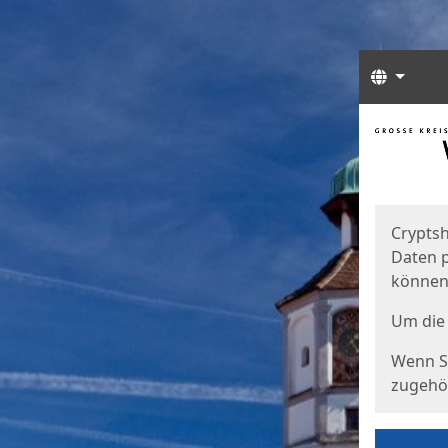
Sprach
Start
Starts
Cryptsh
Daten p
können
Um die 
Wenn Si
zugehör