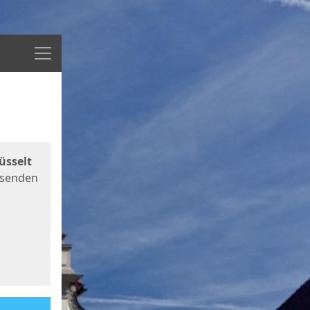
Menü
üsselt
 senden