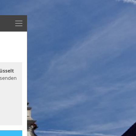
Menü
üsselt
 senden