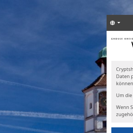
Sprach
Start
Starts
Cryptsh
Daten p
können
Um die 
Wenn Si
zugehör