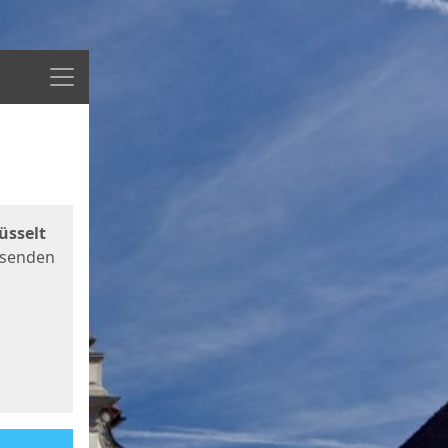
Menü
üsselt
 senden