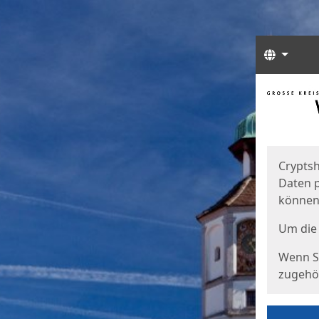
Sprach
Start
Starts
Cryptsh
Daten p
können
Um die 
Wenn Si
zugehör