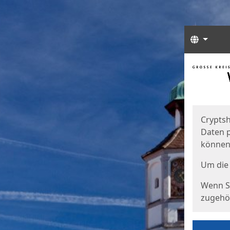
Sprach
Start
Starts
Cryptsh
Daten p
können
Um die 
Wenn Si
zugehör