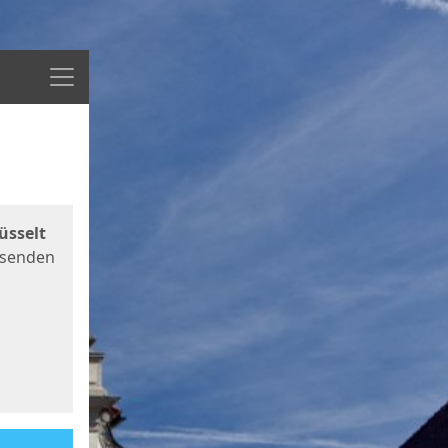
Menü
üsselt
 senden