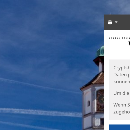
Sprach
Start
Starts
Cryptsh
Daten p
können
Um die 
Wenn Si
zugehör