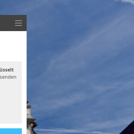
Menü
üsselt
 senden