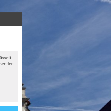
Menü
üsselt
 senden