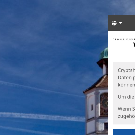
Sprach
Start
Starts
Cryptsh
Daten p
können
Um die 
Wenn Si
zugehör