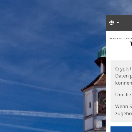
Sprach
Start
Starts
Cryptsh
Daten p
können
Um die 
Wenn Si
zugehör