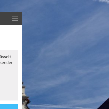
Menü
üsselt
 senden