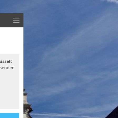
Menü
üsselt
 senden