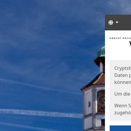
Sprach
Start
Starts
Cryptsh
Daten p
können
Um die 
Wenn Si
zugehör