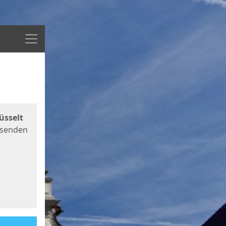
Menü
üsselt
 senden