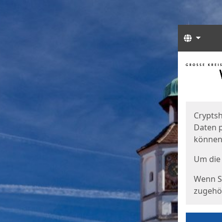
Sprach
Start
Starts
Cryptsh
Daten p
können
Um die 
Wenn Si
zugehör