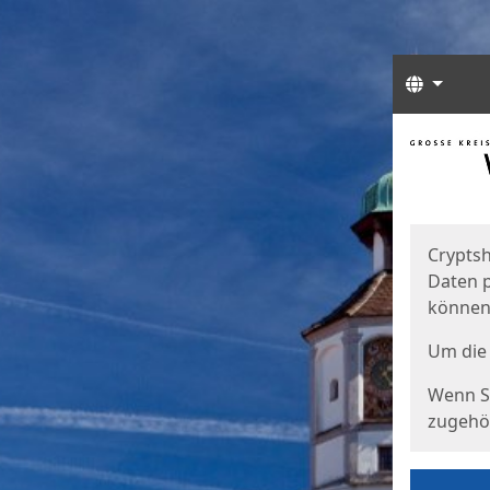
Sprach
Start
Starts
Cryptsh
Daten p
können
Um die 
Wenn Si
zugehör