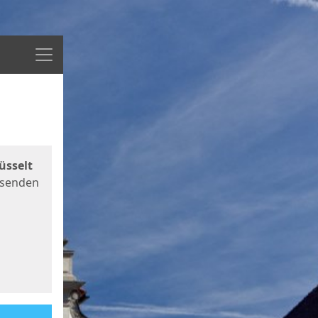
Menü
üsselt
 senden