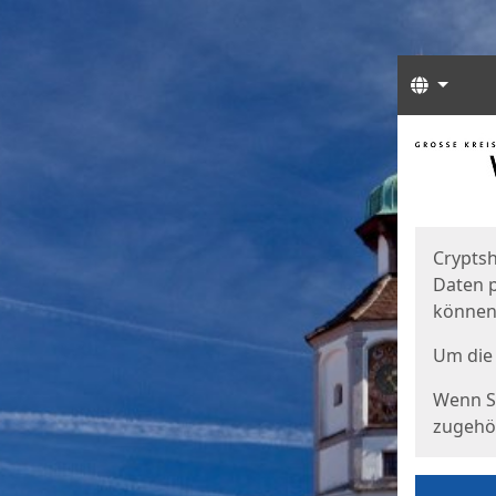
Sprach
Start
Starts
Cryptsh
Daten p
können
Um die 
Wenn Si
zugehör