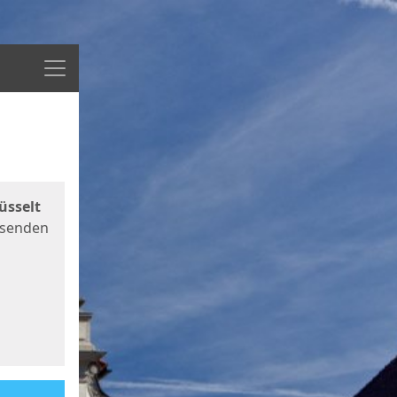
Menü
üsselt
 senden