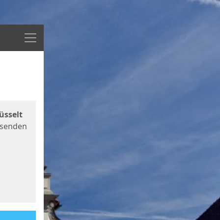
Menü
üsselt
 senden