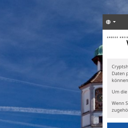
Sprach
Start
Starts
Cryptsh
Daten p
können
Um die 
Wenn Si
zugehör