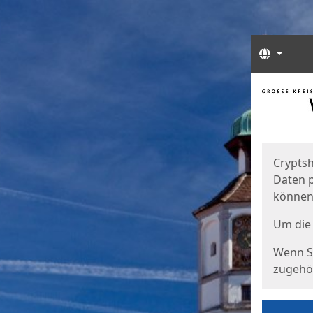
Sprach
Start
Starts
Cryptsh
Daten p
können
Um die 
Wenn Si
zugehör