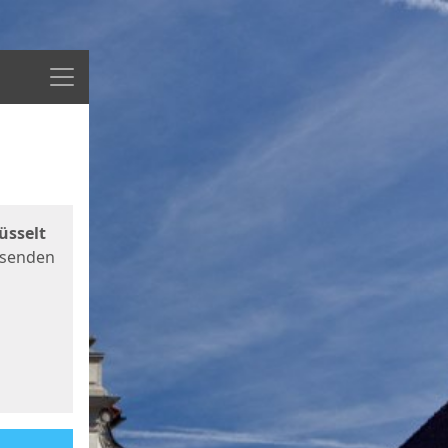
Menü
üsselt
 senden