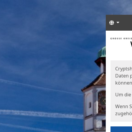
Sprach
Start
Starts
Cryptsh
Daten p
können
Um die 
Wenn Si
zugehör