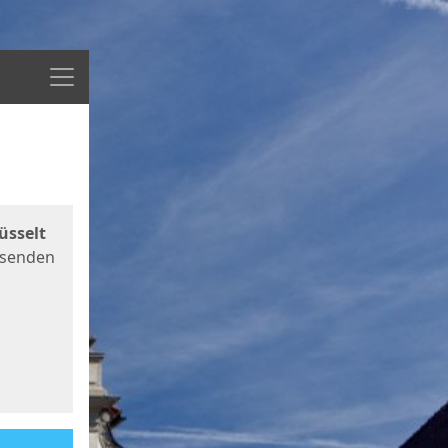
Menü
üsselt
 senden