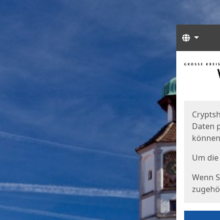
Sprach
Start
Starts
Cryptsh
Daten p
können
Um die 
Wenn Si
zugehör