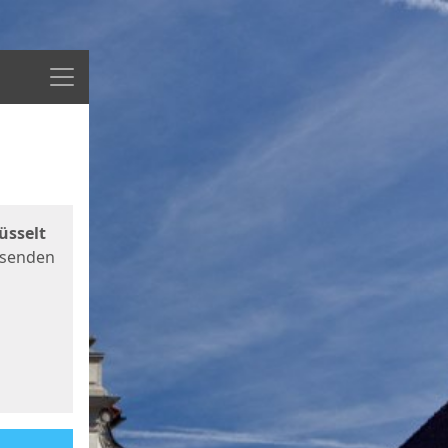
Menü
üsselt
 senden