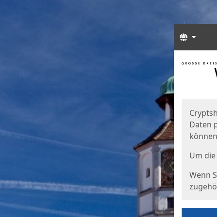
Sprach
Start
Starts
Cryptsh
Daten p
können
Um die 
Wenn Si
zugehör