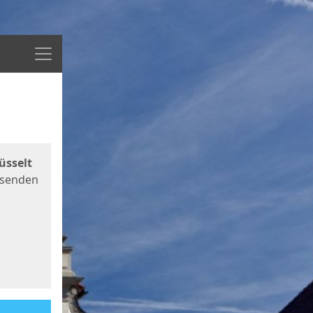
Menü
üsselt
 senden