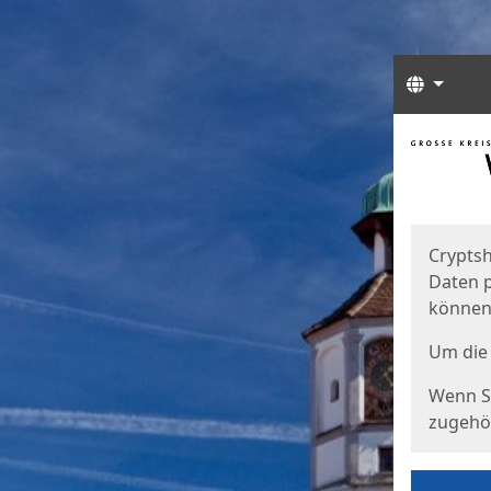
Sprach
Start
Starts
Cryptsh
Daten p
können
Um die 
Wenn Si
zugehör