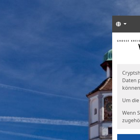
Sprach
Start
Starts
Cryptsh
Daten p
können
Um die 
Wenn Si
zugehör