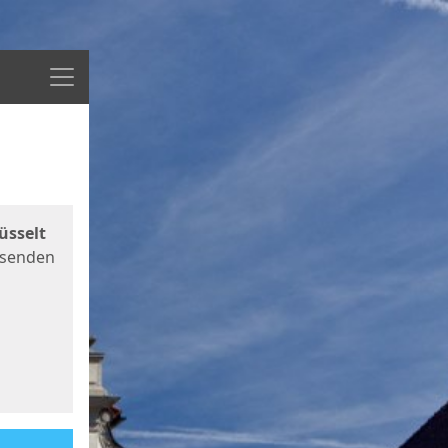
Menü
üsselt
 senden