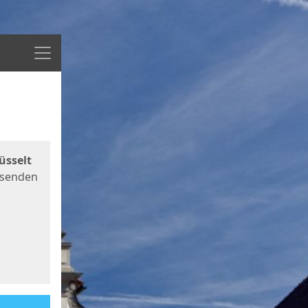
Menü
üsselt
 senden