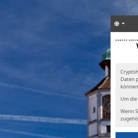
Sprach
Start
Starts
Cryptsh
Daten p
können
Um die 
Wenn Si
zugehör