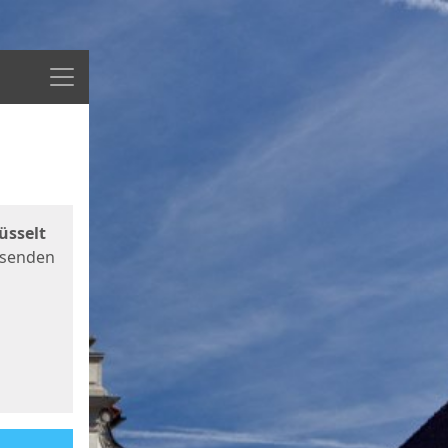
Menü
üsselt
 senden