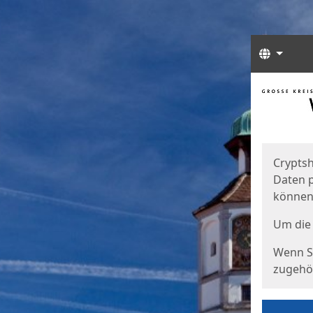
Sprach
Start
Starts
Cryptsh
Daten p
können
Um die 
Wenn Si
zugehör