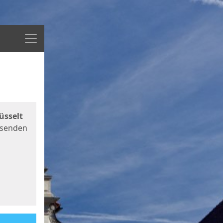
Menü
üsselt
 senden