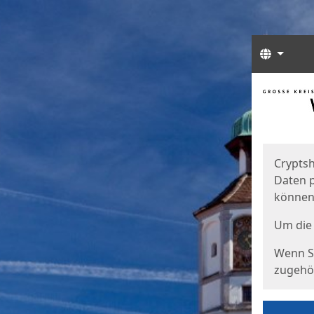
Sprach
Start
Starts
Cryptsh
Daten p
können
Um die 
Wenn Si
zugehör