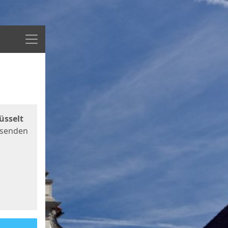
Menü
üsselt
 senden