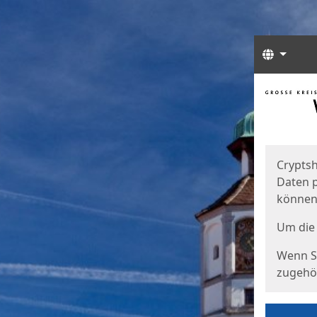
Sprach
Start
Starts
Cryptsh
Daten p
können
Um die 
Wenn Si
zugehör