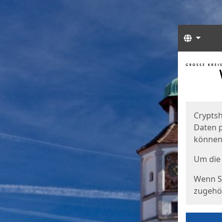
Sprach
Start
Starts
Cryptsh
Daten p
können
Um die 
Wenn Si
zugehör