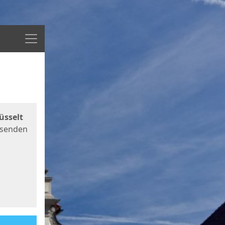
Menü
üsselt
 senden