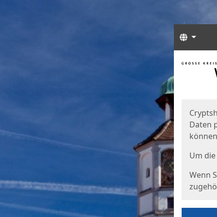
Sprach
Start
Starts
Cryptsh
Daten p
können
Um die 
Wenn Si
zugehör