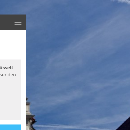
Menü
üsselt
 senden