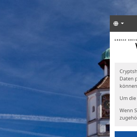
Sprach
Start
Starts
Cryptsh
Daten p
können
Um die 
Wenn Si
zugehör