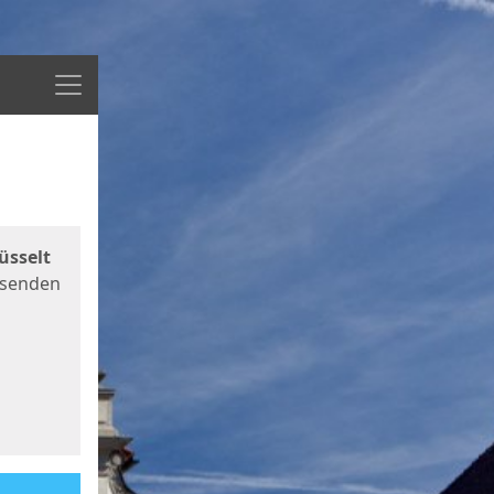
Menü
üsselt
 senden