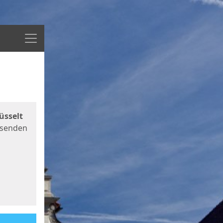
Menü
üsselt
 senden