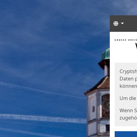
Sprach
Start
Starts
Cryptsh
Daten p
können
Um die 
Wenn Si
zugehör