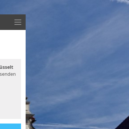
Menü
üsselt
 senden