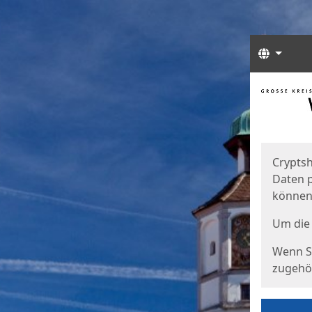
Sprach
Start
Starts
Cryptsh
Daten p
können
Um die 
Wenn Si
zugehör