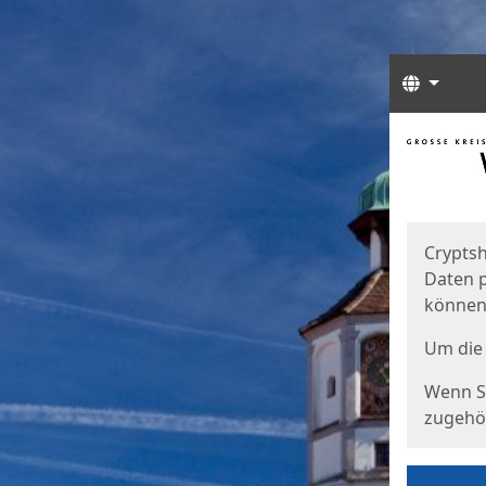
Sprach
Start
Starts
Cryptsh
Daten p
können
Um die 
Wenn Si
zugehör