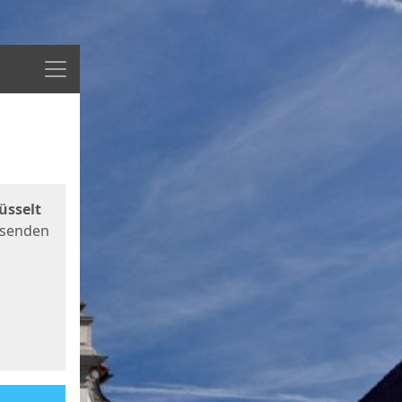
Menü
üsselt
 senden