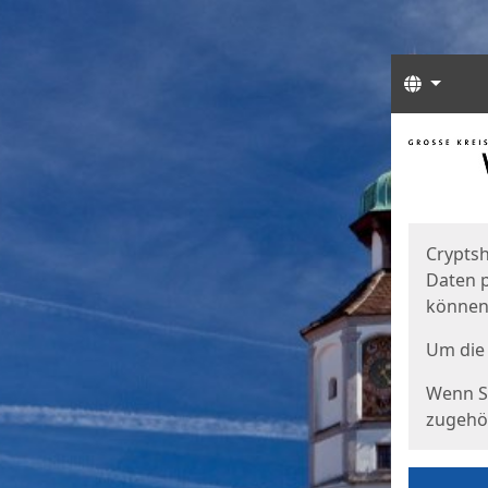
Sprach
Start
Starts
Cryptsh
Daten p
können
Um die 
Wenn Si
zugehör