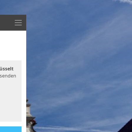
Menü
üsselt
 senden