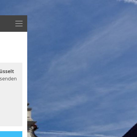
Menü
üsselt
 senden