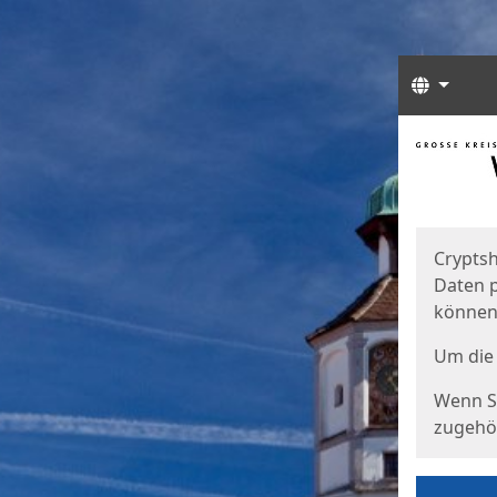
Sprach
Start
Starts
Cryptsh
Daten p
können
Um die 
Wenn Si
zugehör